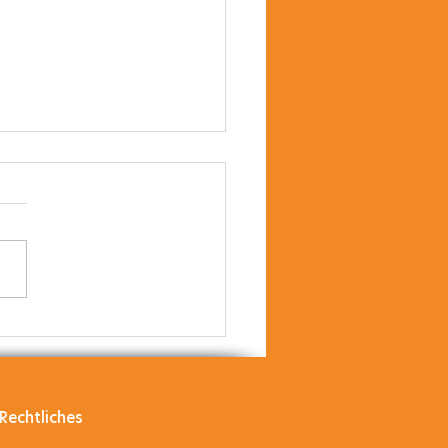
IOLOTTI
e durfte unsere Lotti
 Hörtraining
stützen. Es durfte
legt werden, ob der
uter das /SCH/ richtig
falsch...
Rechtliches