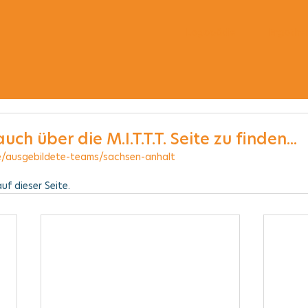
Logopädie
Ergothe
uch über die M.I.T.T.T. Seite zu finden...
e/ausgebildete-teams/sachsen-anhalt
f dieser Seite. 