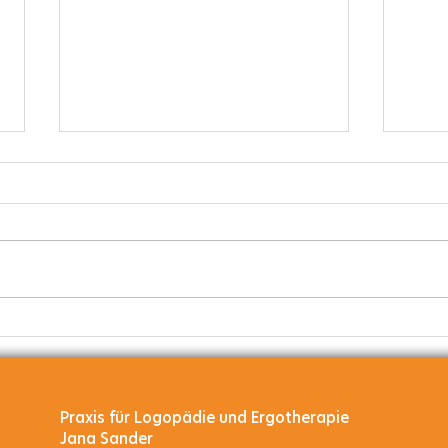
AUD
Heut
beim
unter
Stellenangebot
über
Comp
oder 
Praxis für Logopädie und Ergotherapie​
Jana Sander