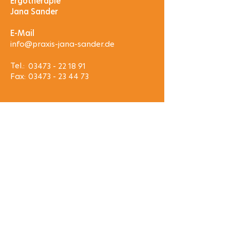
Ergotherapie​
Jana Sander
E-Mail
info@praxis-jana-sander.de
Tel.:
03473 - 22 18 91
Fax:
03473 - 23 44 73
Rechtliches
Impressum
Datenschutz
Wir sind Mitglied