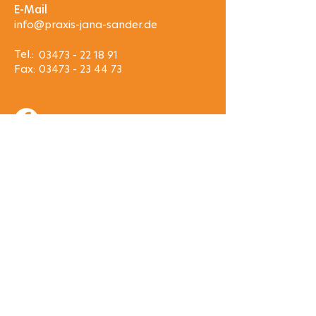
E-Mail
info@praxis-jana-sander.de
Tel.:
03473 - 22 18 91
Fax:
03473 - 23 44 73
Rechtliches
Impressum
Datenschutz
Wir sind Mitglied