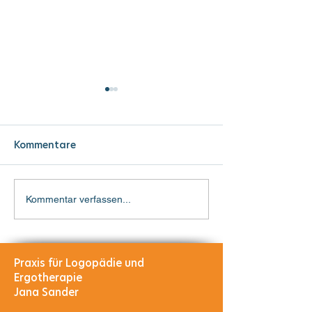
AUDIOLOTTI
Heute durfte uns
beim Hörtraining
Kommentare
unterstützen. Es 
Stellenangebot
überlegt werden,
Computer das /
Kommentar verfassen...
richtig oder falsch
Praxis für Logopädie und
Ergotherapie​
Jana Sander