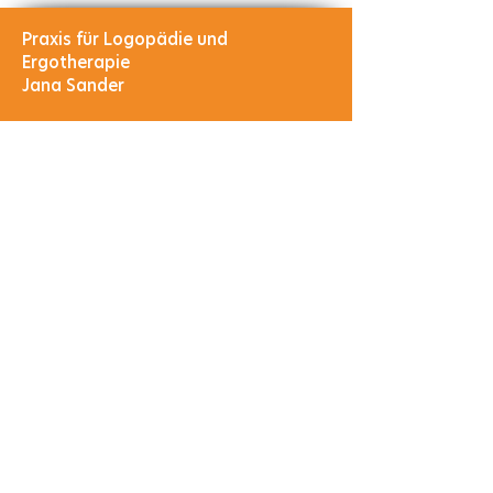
Praxis für Logopädie und
Ergotherapie​
Jana Sander
E-Mail
info@praxis-jana-sander.de
Tel.:
03473 - 22 18 91
Fax:
03473 - 23 44 73
Rechtliches
Impressum
Datenschutz